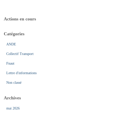
publications
c
h
e
Actions en cours
r
c
h
Catégories
e
r
ANDE
:
Collectif Transport
Fnaut
Lettre d'informations
Non classé
Archives
mai 2026