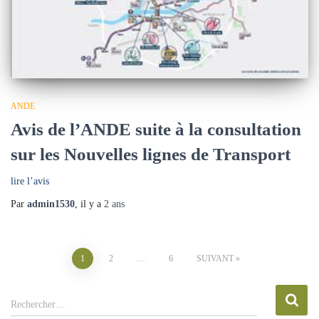
ANDE
Avis de l’ANDE suite à la consultation
sur les Nouvelles lignes de Transport
lire l’avis
Par
admin1530
, il y a
2 ans
Pagination
1
2
…
6
SUIVANT
des
R
Rechercher…
e