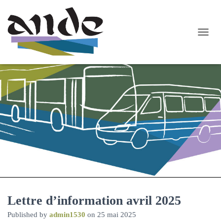
O
U
V
R
I
R
/
F
E
R
M
E
R
L
A
N
A
Lettre d’information avril 2025
V
I
Published by
admin1530
on
25 mai 2025
G