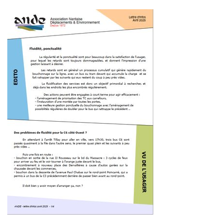
A
T
I
O
N