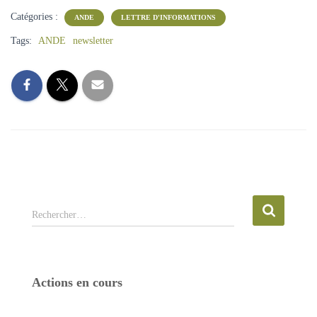
Catégories :
ANDE
LETTRE D'INFORMATIONS
Tags:
ANDE
newsletter
R
Rechercher…
e
c
h
e
Actions en cours
r
c