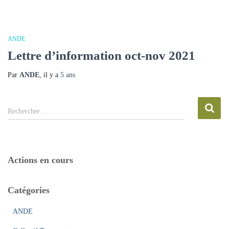
ANDE
Lettre d’information oct-nov 2021
Par
ANDE
, il y a
5 ans
R
Rechercher…
e
c
h
e
Actions en cours
r
c
h
Catégories
e
r
ANDE