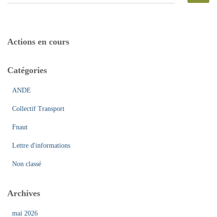
e
c
h
e
Actions en cours
r
c
h
Catégories
e
r
ANDE
:
Collectif Transport
Fnaut
Lettre d'informations
Non classé
Archives
mai 2026