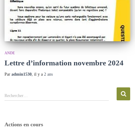
ANDE
Lettre d’information novembre 2024
Par
admin1530
, il y a
2 ans
R
Rechercher…
e
c
h
e
Actions en cours
r
c