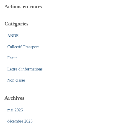
e
Actions en cours
r
c
h
Catégories
e
r
ANDE
:
Collectif Transport
Fnaut
Lettre d'informations
Non classé
Archives
mai 2026
décembre 2025