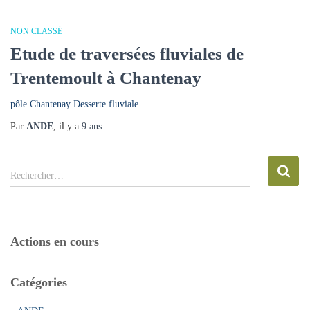
NON CLASSÉ
Etude de traversées fluviales de
Trentemoult à Chantenay
pôle Chantenay Desserte fluviale
Par
ANDE
, il y a
9 ans
R
Rechercher…
e
c
h
e
Actions en cours
r
c
h
Catégories
e
r