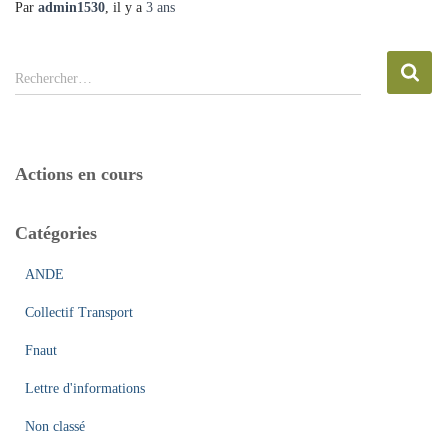
Par
admin1530
, il y a
3 ans
R
Rechercher…
e
c
h
e
Actions en cours
r
c
h
Catégories
e
r
ANDE
:
Collectif Transport
Fnaut
Lettre d'informations
Non classé