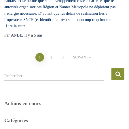
nantaise et se désole que son développement reste à l’arrêt et que les
autorités organisatrices Région et Nantes Métropole ne déploient pas
l’énergie nécessaire. D’autant que les délais de réalisation liés à
l’opérateur SNCF (et bientôt d’autres) sont beaucoup trop imortants.
Lire la suite
Par
ANDE
, il y a
5 ans
Pagination
1
2
3
SUIVANT
des
R
Rechercher…
e
publications
c
h
e
Actions en cours
r
c
h
Catégories
e