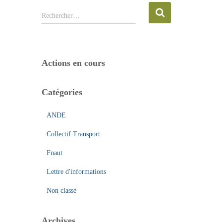
R
Rechercher…
e
c
h
e
Actions en cours
r
c
h
Catégories
e
r
ANDE
:
Collectif Transport
Fnaut
Lettre d'informations
Non classé
Archives