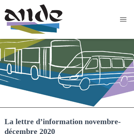
O
U
V
R
I
R
/
F
E
R
M
E
R
L
A
N
A
La lettre d’information novembre-
V
I
décembre 2020
G