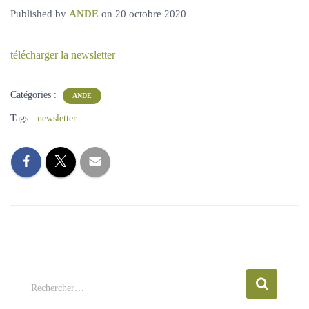
A
Published by
ANDE
on
20 octobre 2020
T
I
O
télécharger
la newsletter
N
Catégories :
ANDE
Tags:
newsletter
R
Rechercher…
e