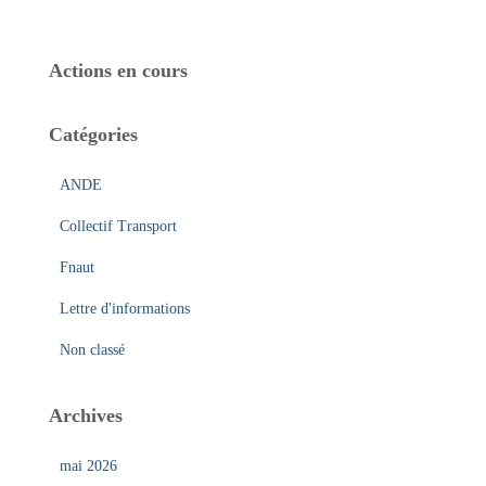
c
h
e
Actions en cours
r
c
h
Catégories
e
r
ANDE
:
Collectif Transport
Fnaut
Lettre d'informations
Non classé
Archives
mai 2026