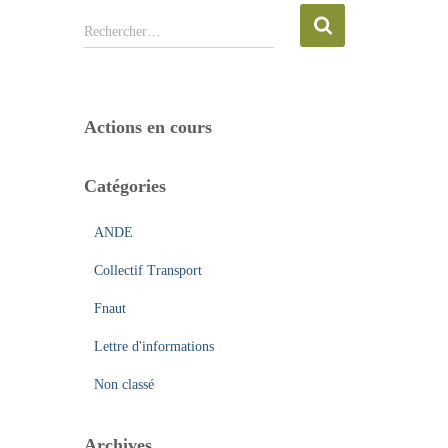
R
Rechercher…
e
c
h
e
Actions en cours
r
c
h
Catégories
e
r
ANDE
:
Collectif Transport
Fnaut
Lettre d'informations
Non classé
Archives