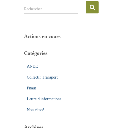
R
Rechercher…
e
c
h
e
Actions en cours
r
c
h
Catégories
e
r
ANDE
:
Collectif Transport
Fnaut
Lettre d'informations
Non classé
Archives