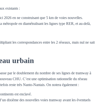
aux existants :
ici 2026 en ne construisant que 5 km de voies nouvelles.
 la métropole en diamétralisant les lignes type RER, et au-delà,
tipliant les correspondances entre les 2 réseaux, mais nul ne sait
seau urbain
 passe par le doublement du nombre de ses lignes de tramway à
u nouveau CHU. C’est une optimisation rationnelle du réseau
tefois reste très Nanto-Nantais. On notera également :
ontinents est enclavé.
n d’un dixième des nouvelles voies tramway avant les éventuels