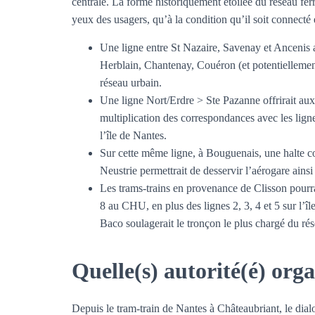
centrale. La forme historiquement étoilée du réseau fer
yeux des usagers, qu’à la condition qu’il soit connecté
Une ligne entre St Nazaire, Savenay et Ancenis 
Herblain, Chantenay, Couéron (et potentiellemen
réseau urbain.
Une ligne Nort/Erdre > Ste Pazanne offrirait aux
multiplication des correspondances avec les ligne
l’île de Nantes.
Sur cette même ligne, à Bouguenais, une halte c
Neustrie permettrait de desservir l’aérogare ainsi
Les trams-trains en provenance de Clisson pourra
8 au CHU, en plus des lignes 2, 3, 4 et 5 sur l’î
Baco soulagerait le tronçon le plus chargé du r
Quelle(s) autorité(é) orga
Depuis le tram-train de Nantes à Châteaubriant, le dial