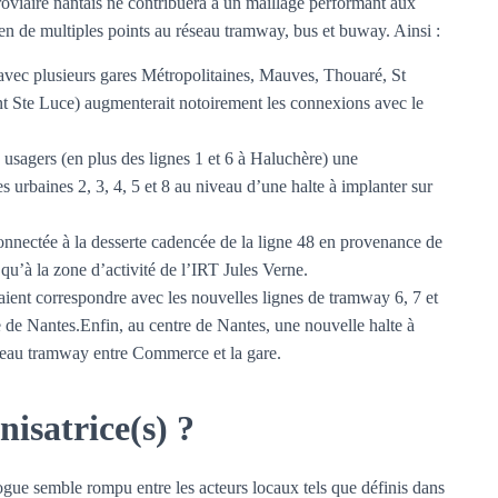
roviaire nantais ne contribuera à un maillage performant aux
 en de multiples points au réseau tramway, bus et buway. Ainsi :
avec plusieurs gares Métropolitaines, Mauves, Thouaré, St
t Ste Luce) augmenterait notoirement les connexions avec le
 usagers (en plus des lignes 1 et 6 à Haluchère) une
s urbaines 2, 3, 4, 5 et 8 au niveau d’une halte à implanter sur
onnectée à la desserte cadencée de la ligne 48 en provenance de
 qu’à la zone d’activité de l’IRT Jules Verne.
ient correspondre avec les nouvelles lignes de tramway 6, 7 et
le de Nantes.Enfin, au centre de Nantes, une nouvelle halte à
éseau tramway entre Commerce et la gare.
nisatrice(s) ?
ogue semble rompu entre les acteurs locaux tels que définis dans