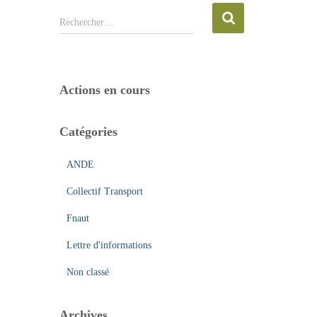
R
Rechercher…
e
c
h
e
Actions en cours
r
c
h
Catégories
e
r
ANDE
:
Collectif Transport
Fnaut
Lettre d'informations
Non classé
Archives