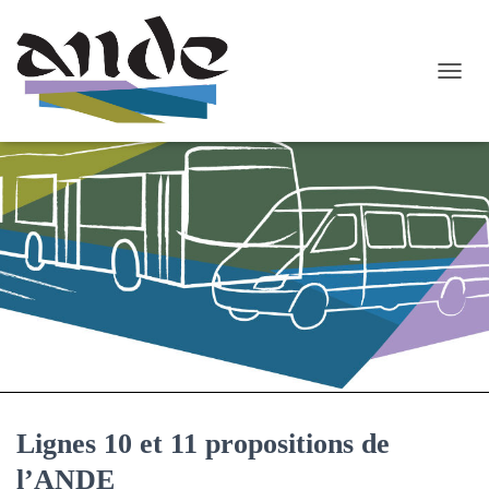
O
U
V
R
I
R
/
F
E
R
M
E
R
L
A
N
A
Lignes 10 et 11 propositions de
V
I
l’ANDE
G