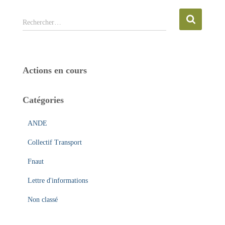
R
Rechercher…
e
c
h
e
Actions en cours
r
c
h
Catégories
e
r
ANDE
:
Collectif Transport
Fnaut
Lettre d'informations
Non classé