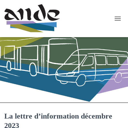
O
U
V
R
I
R
/
F
E
R
M
E
R
L
A
N
A
La lettre d’information décembre
V
I
2023
G