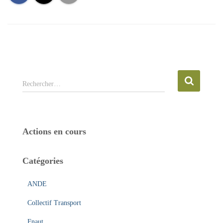
R
Rechercher…
e
c
h
e
Actions en cours
r
c
h
Catégories
e
r
ANDE
:
Collectif Transport
Fnaut