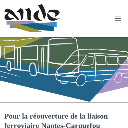
O
U
V
R
I
R
/
F
E
R
M
E
R
L
A
N
A
Pour la réouverture de la liaison
V
I
ferroviaire Nantes-Carquefou
G