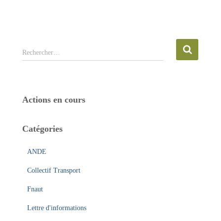
R
Rechercher…
e
c
h
e
Actions en cours
r
c
h
Catégories
e
r
ANDE
:
Collectif Transport
Fnaut
Lettre d'informations