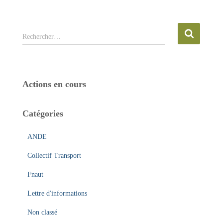
R
Rechercher…
e
c
h
e
Actions en cours
r
c
h
Catégories
e
r
ANDE
:
Collectif Transport
Fnaut
Lettre d'informations
Non classé