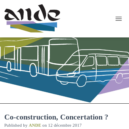
O
U
V
R
I
R
/
F
E
R
M
E
R
L
A
N
A
Co-construction, Concertation ?
V
I
Published by
ANDE
on
12 décembre 2017
G